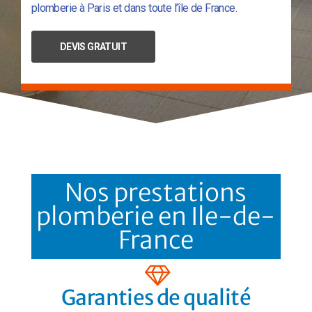
plomberie à Paris et dans toute l’île de France.
DEVIS GRATUIT
Nos prestations
plomberie en Ile-de-
France
Garanties de qualité