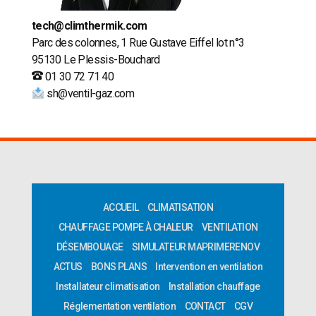
tech@climthermik.com
Parc des colonnes, 1 Rue Gustave Eiffel lot n°3
95130 Le Plessis-Bouchard
01 30 72 71 40
sh@ventil-gaz.com
ACCUEIL
CLIMATISATION
CHAUFFAGE POMPE À CHALEUR
VENTILATION
DÉSEMBOUAGE
SIMULATEUR MAPRIMERENOV
ACTUS
BONS PLANS
Intervention en ventilation
Installateur climatisation
Installation chauffage
Réglementation ventilation
CONTACT
CGV