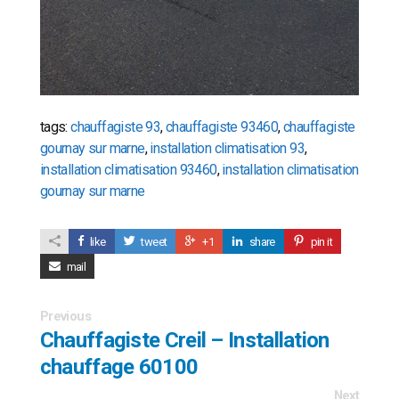
tags:
chauffagiste 93
,
chauffagiste 93460
,
chauffagiste
gournay sur marne
,
installation climatisation 93
,
installation climatisation 93460
,
installation climatisation
gournay sur marne
like
tweet
+1
share
pin it
mail
Previous
Chauffagiste Creil – Installation
chauffage 60100
Next